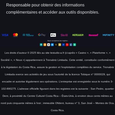
Responsable
pour obtenir des informations
complémentaires et accéder aux outils disponibles.
Les droits d’auteur © 2025 liés au site lestudio-a.fr (ci-après « Casino », « Plateforme », «
Société », « Nous ») appartiennent à Tronabriz Limitada. Cette entité, constituée conformément
à la législation du Costa Rica, assure la gestion et l’exploitation complètes du service. Tronabriz
Limitada exerce ses activités de jeu sous l’autorité de la licence Tobique n° 0000029, qui
encadre et autorise légalement ses opérations. L’entreprise est enregistrée sous le numéro 3-
102-890275. L’adresse officielle figurant dans les registres est la suivante : San Pedro, quartier
Dent, à proximité du Centre Culturel Costa Rica – États-Unis, à environ deux cents mètres au
nord puis cinquante mètres à l’est ; immeuble Ofident, bureau n° 3, San José – Montes de Oca,
Costa Rica.